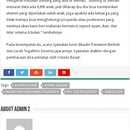
mengenai masalah stunting yang ada di Sleman, ”Stunting di Sleman
menurut data ada 6,8% anak, jadi diharap ibu-ibu bisa memberikan
vitamin yang diperlukan untuk anak. Juga apabila ada keluarga yang
tidak mampu bisa menghubungi posyandu atau puskesmas yang
nantinya akan kami beri makanan bernutrisi seperti ayam, ikan, dan
telur selama 6 bulan,” tambahnya.
Pada kesempatan itu, acara syawalan turut dihadiri Panewon Berbah
dan Lurah Tegaltirto beserta jajarannya. Syawalan diakhiri dengan
pembacaan doa penutup oleh Ustadz Basyir.
Tags
BUPATI KUSTINI
BUPATI SLEMAN
MASJID BAITURRAHMAN TEGALTIRTO
PAC LDII TEGALTIRTO
WARGA LDII
About admin 2