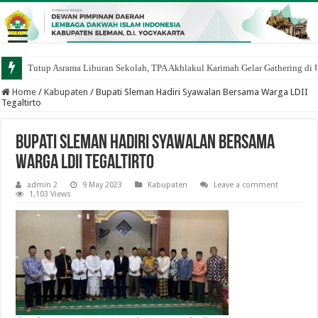
Tutup Asrama Liburan Sekolah, TPA Akhlakul Karimah Gelar Gathering di
Home
/
Kabupaten
/
Bupati Sleman Hadiri Syawalan Bersama Warga LDII
Tegaltirto
Bupati Sleman Hadiri Syawalan Bersama
Warga LDII Tegaltirto
admin 2
9 May 2023
Kabupaten
Leave a comment
1,103 Views