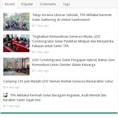
Recent
Popular
Comments
Tags
Tutup Asrama Liburan Sekolah, TPA Akhlakul Karimah
Gelar Gathering di Umbul Sambomerti
3 days ago
Tingkatkan Kemandirian Generasi Muda, LDII
Condongcatur Gelar Pelatihan Melipat dan Menyetrika
Pakaian untuk Santri TPA
3 days ago
LDII Condongcatur Gelar Pengajian Hybrid, Bahas Seni
Komunikasi Lintas Gender dalam Keluarga
3 days ago
Camping CAI Jadi Wadah LDII Sleman Bentuk Generasi Berkarakter Luhur
6 days ago
TPA Akhlakul Karimah Gelar Beragam Kegiatan, Asah Mental dan
Karakter Santri Sejak Dini
7 days ago