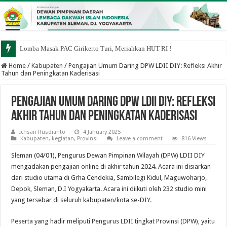
Lomba Masak PAC Girikerto Turi, Meriahkan HUT RI !
Home
/
Kabupaten
/
Pengajian Umum Daring DPW LDII DIY: Refleksi Akhir
Tahun dan Peningkatan Kaderisasi
Pengajian Umum Daring DPW LDII DIY: Refleksi
Akhir Tahun dan Peningkatan Kaderisasi
Ichsan Rusdianto
4 January 2025
Kabupaten
,
kegiatan
,
Provinsi
Leave a comment
816 Views
Sleman (04/01), Pengurus Dewan Pimpinan Wilayah (DPW) LDII DIY
mengadakan pengajian online di akhir tahun 2024. Acara ini disiarkan
dari studio utama di Grha Cendekia, Sambilegi Kidul, Maguwoharjo,
Depok, Sleman, D.I Yogyakarta. Acara ini diikuti oleh 232 studio mini
yang tersebar di seluruh kabupaten/kota se-DIY.
Peserta yang hadir meliputi Pengurus LDII tingkat Provinsi (DPW), yaitu