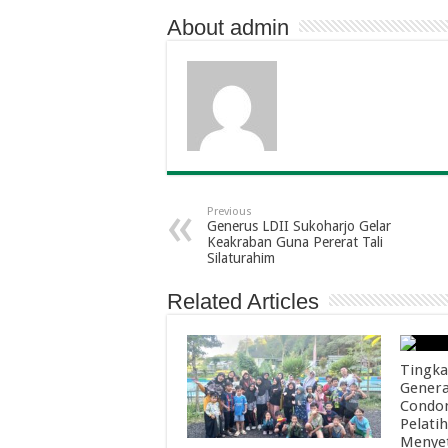
About admin
Previous
Generus LDII Sukoharjo Gelar
Keakraban Guna Pererat Tali
Silaturahim
Related Articles
Tingka
Genera
Condon
Pelati
Menyet