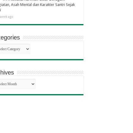
iatan, Asah Mental dan Karakter Santri Sejak
i
 week ago
egories
egories
hives
hives