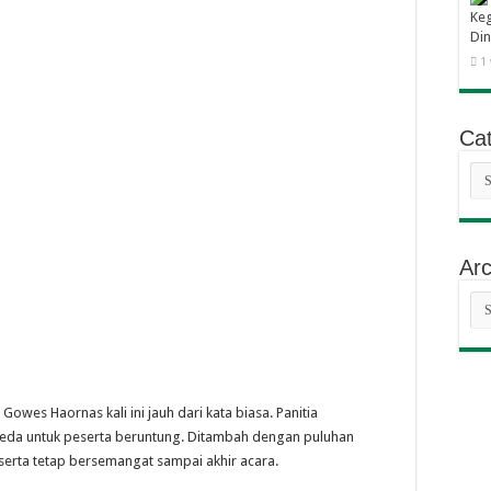
Keg
Din
1
Cat
Cat
Arc
Arc
owes Haornas kali ini jauh dari kata biasa. Panitia
eda untuk peserta beruntung. Ditambah dengan puluhan
erta tetap bersemangat sampai akhir acara.