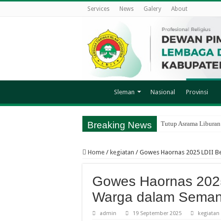
Services
News
Galery
About
Sleman
Nasional
Provinsi
Breaking News
Tutup Asrama Liburan
Home
/
kegiatan
/
Gowes Haornas 2025 LDII B
Gowes Haornas 2025
Warga dalam Seman
admin
19 September 2025
kegiatan