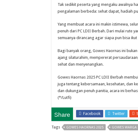
Tak sedikit peserta yang mengaku awalnya h
pengalaman berbeda: sehat dapat, hadiah pu
Yang membuat acara ini makin istimewa, selur
penuh dari PC LDII Berbah. Dari mulai rute 
semuanya dirancang agar siapa pun bisa ikut s
Bagi banyak orang, Gowes Haornas ini bukan h
ajang silaturahim, mempererat persaudaraan
sehat dan menyenangkan.
Gowes Haornas 2025 PC LDII Berbah membukti
juga tentang kebersamaan, kesehatan, dan k
dan dukungan penuh panitia, acara ini berhas
(*/Lutfi)
Facebook
Twitter
Share
Tags
GOWES HAORNAS 2025
GOWES WARGA L