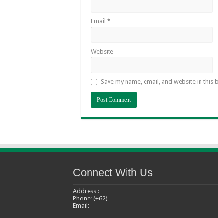
Email
*
Website
Save my name, email, and website in this 
Connect With Us
Address :
Phone: (+62)
Email: