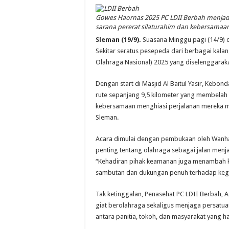
Gowes Haornas 2025 PC LDII Berbah menjad
sarana pererat silaturahim dan kebersamaan
Sleman (19/9).
Suasana Minggu pagi (14/9) d
Sekitar seratus pesepeda dari berbagai kala
Olahraga Nasional) 2025 yang diselenggaraka
Dengan start di Masjid Al Baitul Yasir, Ke
rute sepanjang 9,5 kilometer yang membela
kebersamaan menghiasi perjalanan mereka menu
Sleman.
Acara dimulai dengan pembukaan oleh Wanha
penting tentang olahraga sebagai jalan men
“Kehadiran pihak keamanan juga menambah 
sambutan dan dukungan penuh terhadap kegiata
Tak ketinggalan, Penasehat PC LDII Berbah, 
giat berolahraga sekaligus menjaga persatuan
antara panitia, tokoh, dan masyarakat yang ha