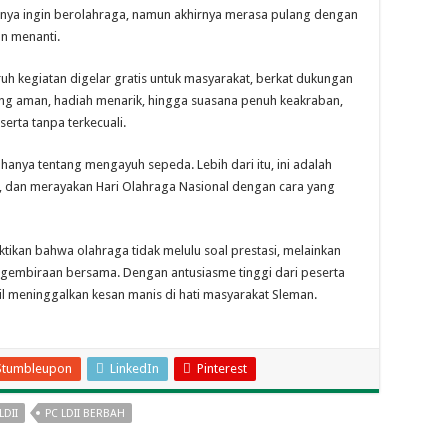
anya ingin berolahraga, namun akhirnya merasa pulang dengan
n menanti.
uh kegiatan digelar gratis untuk masyarakat, berkat dukungan
yang aman, hadiah menarik, hingga suasana penuh keakraban,
erta tanpa terkecuali.
anya tentang mengayuh sepeda. Lebih dari itu, ini adalah
, dan merayakan Hari Olahraga Nasional dengan cara yang
kan bahwa olahraga tidak melulu soal prestasi, melainkan
egembiraan bersama. Dengan antusiasme tinggi dari peserta
il meninggalkan kesan manis di hati masyarakat Sleman.
Stumbleupon
LinkedIn
Pinterest
DII
PC LDII BERBAH