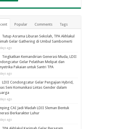
cent
Popular
Comments
Tags
Tutup Asrama Liburan Sekolah, TPA Akhlakul
imah Gelar Gathering di Umbul Sambomerti
 days ago
Tingkatkan Kemandirian Generasi Muda, LDII
dongcatur Gelar Pelatihan Melipat dan
yetrika Pakaian untuk Santri TPA
 days ago
LDII Condongcatur Gelar Pengajian Hybrid,
as Seni Komunikasi Lintas Gender dalam
luarga
 days ago
ping CAI Jadi Wadah LDII Sleman Bentuk
erasi Berkarakter Luhur
 days ago
TPA Akhlakul Karimah Gelar Beragam