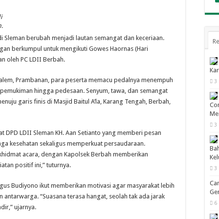
i
.
i Sleman berubah menjadi lautan semangat dan keceriaan.
Re
ngan berkumpul untuk mengikuti Gowes Haornas (Hari
n oleh PC LDII Berbah.
Kar
bondalem, Prambanan, para peserta memacu pedalnya menempuh
3
h pemukiman hingga pedesaan. Senyum, tawa, dan semangat
ju garis finis di Masjid Baitul A’la, Karang Tengah, Berbah,
Con
Men
3
t DPD LDII Sleman KH. Aan Setianto yang memberi pesan
jaga kesehatan sekaligus memperkuat persaudaraan.
Bah
khidmat acara, dengan Kapolsek Berbah memberikan
Ke
n positif ini,” tuturnya.
3
Cam
Agus Budiyono ikut memberikan motivasi agar masyarakat lebih
Gen
 antarwarga. “Suasana terasa hangat, seolah tak ada jarak
6
dir,” ujarnya.