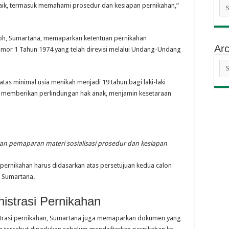
Cat
k, termasuk memahami prosedur dan kesiapan pernikahan,”
okoh, Sumartana, memaparkan ketentuan pernikahan
Arc
r 1 Tahun 1974 yang telah direvisi melalui Undang-Undang
Arc
tas minimal usia menikah menjadi 19 tahun bagi laki-laki
 memberikan perlindungan hak anak, menjamin kesetaraan
n pemaparan materi sosialisasi prosedur dan kesiapan
ernikahan harus didasarkan atas persetujuan kedua calon
s Sumartana.
istrasi Pernikahan
strasi pernikahan, Sumartana juga memaparkan dokumen yang