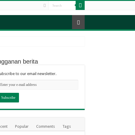
kaian untuk Santri TPA
ngganan berita
ubscribe to our email newsletter.
in Nglempong Lor
cent
Popular
Comments
Tags