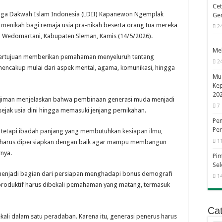
Cet
ga Dakwah Islam Indonesia
(LDII) Kapanewon Ngemplak
Ge
n
menikah
bagi remaja usia pra-nikah beserta orang tua mereka
2
 Wedomartani, Kabupaten Sleman, Kamis (14/5/2026).
Mel
tu bertujuan memberikan pemahaman menyeluruh tentang
2
encakup mulai dari aspek mental, agama, komunikasi, hingga
Mus
Ke
20
Sujiman menjelaskan bahwa pembinaan generasi muda menjadi
7
 sejak usia dini hingga memasuki jenjang pernikahan.
Pem
Per
, tetapi ibadah panjang yang membutuhkan
kesiapan ilmu
,
1
a harus dipersiapkan dengan baik agar mampu membangun
rnya.
Pi
Sel
enjadi bagian dari persiapan menghadapi bonus demografi
1
produktif harus dibekali pemahaman yang matang, termasuk
Cat
ali dalam satu peradaban. Karena itu, generasi penerus harus