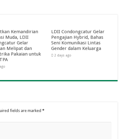
tkan Kemandirian
LDII Condongcatur Gelar
si Muda, LDII
Pengajian Hybrid, Bahas
gcatur Gelar
Seni Komunikasi Lintas
han Melipat dan
Gender dalam Keluarga
rika Pakaian untuk
2 days ago
 TPA
 ago
uired fields are marked
*