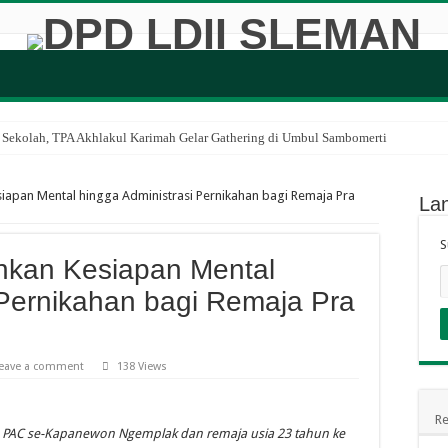
 Sekolah, TPA Akhlakul Karimah Gelar Gathering di Umbul Sambomerti
an Generasi Muda, LDII Condongcatur Gelar Pelatihan Melipat dan Menyetrika Pa
iapan Mental hingga Administrasi Pernikahan bagi Remaja Pra
La
lar Pengajian Hybrid, Bahas Seni Komunikasi Lintas Gender dalam Keluarga
ah LDII Sleman Bentuk Generasi Berkarakter Luhur
S
nkan Kesiapan Mental
Gelar Beragam Kegiatan, Asah Mental dan Karakter Santri Sejak Dini
 Pernikahan bagi Remaja Pra
tografi, Komunitas Homeschooling Tuman Sinau Sambangi Museum Sandi
Edukasi Santri Jaga Kebersihan Masjid Sejak Usia Dini
n MUI Ngaglik Pererat Silaturahim Lewat Subuh Keliling di Mushola Al Manshur
eave a comment
138 Views
Ajak Santri Belajar di Alam Terbuka
Re
, TPA Akhlakul Karimah Gelar Kegiatan Perdana Penuh Makna
ketua PAC se-Kapanewon Ngemplak dan remaja usia 23 tahun ke