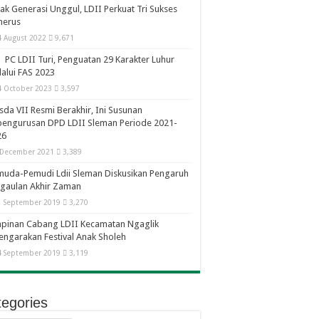
ak Generasi Unggul, LDII Perkuat Tri Sukses
nerus
4 August 2022
9,671
PC LDII Turi, Penguatan 29 Karakter Luhur
alui FAS 2023
4 October 2023
3,597
da VII Resmi Berakhir, Ini Susunan
pengurusan DPD LDII Sleman Periode 2021-
26
 December 2021
3,389
uda-Pemudi Ldii Sleman Diskusikan Pengaruh
gaulan Akhir Zaman
1 September 2019
3,270
mpinan Cabang LDII Kecamatan Ngaglik
engarakan Festival Anak Sholeh
4 September 2019
3,119
egories