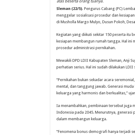
atas beserta orang tuanya.
Sleman (22/5).
Pengurus Cabang (PC)
Lemba
menggelar sosialisasi prosedur dan kesiapa
di Musholla Margo Mulyo, Dusun Pokoh, Desa
Kegiatan yang diikuti sekitar 150 peserta i
kesiapan membangun rumah tangga. Hal ini m
prosedur administrasi pernikahan.
Mewakili DPD LDII Kabupaten Sleman, Anji 
perhatian serius. Hal ini sudah dilakukan LDII
“Pernikahan bukan sekadar acara seremonial
mental, dan tanggung jawab. Generasi mud
keluarga yang harmonis dan berkualitas,” uja
Ia menambahkan, pembinaan tersebut juga m
Indonesia pada 2045. Menurutnya, generasi 
dalam membangun keluarga.
“Fenomena bonus demografi hanya terjadi sek