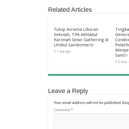
Related Articles
Tutup Asrama Liburan
Tingka
Sekolah, TPA Akhlakul
Genera
Karimah Gelar Gathering di
Condon
Umbul Sambomerti
Pelati
Menyet
1 day ago
Santri
2 days
Leave a Reply
Your email address will not be published.
Req
Comment
*