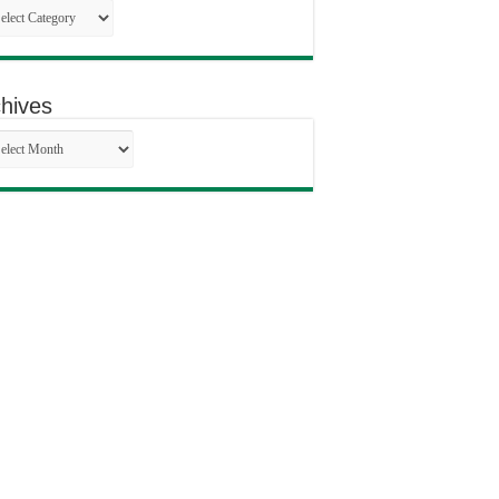
egories
hives
hives