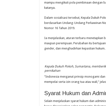
mampu mengikuti pola pembinaan dengan bai
katanya.
Dalam sosialisasi tersebut, Kepala Dukuh P
berdasarkan Undang-Undang Perkawinan Nomo
Nomor 16 Tahun 2019.
Ia menjelaskan, aturan terbaru menetapkan ba
maupun perempuan. Perubahan itu bertujuan
gender, dan menghadirkan kepastian hukum.
Kepala Dukuh Pokoh, Sumartana, memberika
pernikahan
“Indonesia menganut prinsip monogami dan p
mempelai serta izin orang tua atau wali,” jela
Syarat Hukum dan Admin
Selain menjelaskan syarat hukum dan admini