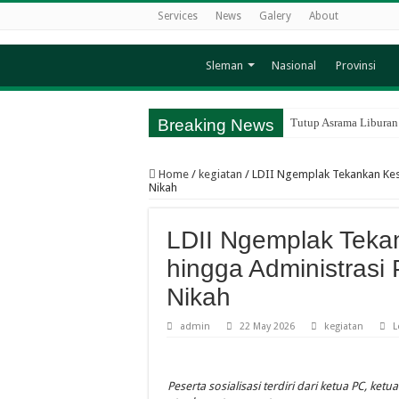
Services
News
Galery
About
Sleman
Nasional
Provinsi
Breaking News
Tutup Asrama Liburan
Tingkatkan Kemandiri
Home
/
kegiatan
/
LDII Ngemplak Tekankan Kes
LDII Condongcatur Ge
Nikah
Camping CAI Jadi Wad
LDII Ngemplak Teka
TPA Akhlakul Karimah 
hingga Administrasi
Edukasi Sejarah Krip
Nikah
TPA Akhlakul Karimah 
Sinergi Kapanewon da
admin
22 May 2026
kegiatan
L
TPA Akhlakul Karimah 
Sambut Semester Baru
Peserta sosialisasi terdiri dari ketua PC, 