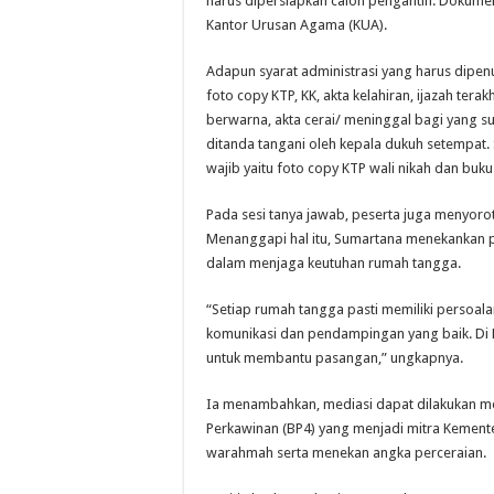
harus dipersiapkan calon pengantin. Dokume
Kantor Urusan Agama (KUA).
Adapun syarat administrasi yang harus dipenu
foto copy KTP, KK, akta kelahiran, ijazah tera
berwarna, akta cerai/ meninggal bagi yang 
ditanda tangani oleh kepala dukuh setempat.
wajib yaitu foto copy KTP wali nikah dan buku
Pada sesi tanya jawab, peserta juga menyoro
Menanggapi hal itu, Sumartana menekankan p
dalam menjaga keutuhan rumah tangga.
“Setiap rumah tangga pasti memiliki persoa
komunikasi dan pendampingan yang baik. Di
untuk membantu pasangan,” ungkapnya.
Ia menambahkan, mediasi dapat dilakukan me
Perkawinan (BP4) yang menjadi mitra Keme
warahmah serta menekan angka perceraian.