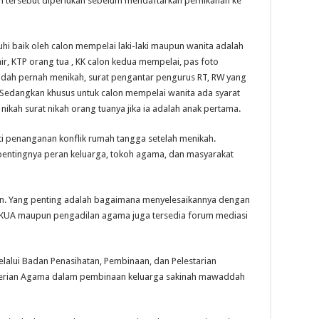
n tersebut diperlukan sebelum mendaftarkan pernikahan ke
hi baik oleh calon mempelai laki-laki maupun wanita adalah
khir, KTP orang tua , KK calon kedua mempelai, pas foto
sudah pernah menikah, surat pengantar pengurus RT, RW yang
 Sedangkan khusus untuk calon mempelai wanita ada syarat
 nikah surat nikah orang tuanya jika ia adalah anak pertama.
ti penanganan konflik rumah tangga setelah menikah.
entingnya peran keluarga, tokoh agama, dan masyarakat
lan. Yang penting adalah bagaimana menyelesaikannya dengan
 KUA maupun pengadilan agama juga tersedia forum mediasi
lalui Badan Penasihatan, Pembinaan, dan Pelestarian
nterian Agama dalam pembinaan keluarga sakinah mawaddah