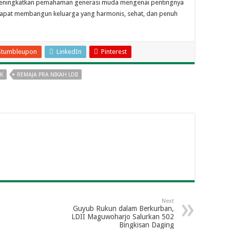
 meningkatkan pemahaman generasi muda mengenai pentingnya
dapat membangun keluarga yang harmonis, sehat, dan penuh
Stumbleupon
LinkedIn
Pinterest
AK
REMAJA PRA NIKAH LDII
Next
Guyub Rukun dalam Berkurban,
LDII Maguwoharjo Salurkan 502
Bingkisan Daging