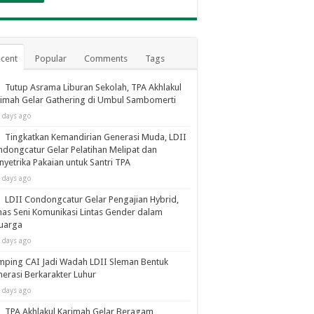
cent
Popular
Comments
Tags
Tutup Asrama Liburan Sekolah, TPA Akhlakul
imah Gelar Gathering di Umbul Sambomerti
 days ago
Tingkatkan Kemandirian Generasi Muda, LDII
dongcatur Gelar Pelatihan Melipat dan
yetrika Pakaian untuk Santri TPA
 days ago
LDII Condongcatur Gelar Pengajian Hybrid,
as Seni Komunikasi Lintas Gender dalam
luarga
 days ago
ping CAI Jadi Wadah LDII Sleman Bentuk
erasi Berkarakter Luhur
 days ago
TPA Akhlakul Karimah Gelar Beragam