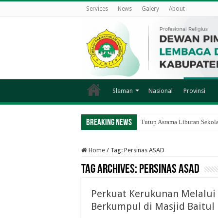
Services
News
Galery
About
Sleman
Nasional
Provinsi
Breaking News
Tutup Asrama Liburan Sekol
Home
/
Tag:
Persinas ASAD
Tag Archives:
Persinas ASAD
Perkuat Kerukunan Melalui
Berkumpul di Masjid Baitul B