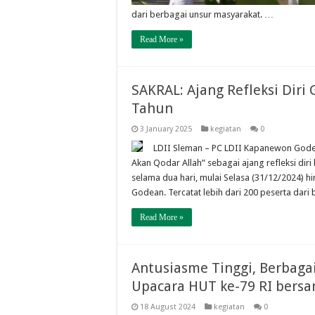
dari berbagai unsur masyarakat. …
Read More »
SAKRAL: Ajang Refleksi Diri
Tahun
3 January 2025
kegiatan
0
LDII Sleman – PC LDII Kapanewon Gode
Akan Qodar Allah” sebagai ajang refleksi dir
selama dua hari, mulai Selasa (31/12/2024) h
Godean. Tercatat lebih dari 200 peserta dari
Read More »
Antusiasme Tinggi, Berbag
Upacara HUT ke-79 RI bersa
18 August 2024
kegiatan
0