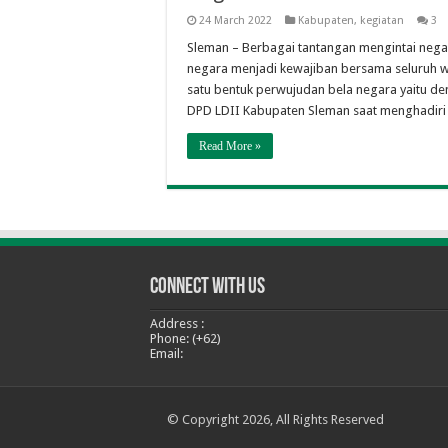
24 March 2022
Kabupaten
,
kegiatan
3
Sleman – Berbagai tantangan mengintai negara
negara menjadi kewajiban bersama seluruh 
satu bentuk perwujudan bela negara yaitu denga
DPD LDII Kabupaten Sleman saat menghadir
Read More »
Connect With Us
Address :
Phone: (+62)
Email:
© Copyright 2026, All Rights Reserved