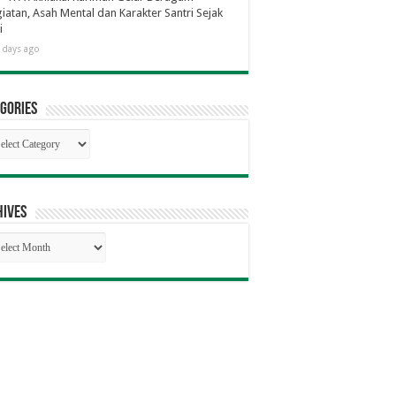
iatan, Asah Mental dan Karakter Santri Sejak
i
 days ago
gories
egories
hives
hives