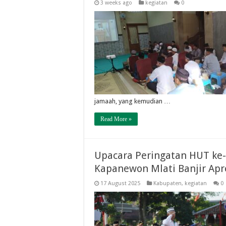
3 weeks ago
kegiatan
0
jamaah, yang kemudian …
Read More »
Upacara Peringatan HUT ke-
Kapanewon Mlati Banjir Apr
17 August 2025
Kabupaten
,
kegiatan
0