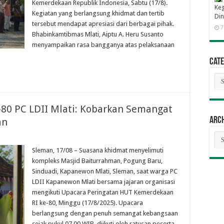
Kemerdekaan Republik Indonesia, Sabtu (17/8).
Keg
Kegiatan yang berlangsung khidmat dan tertib
Din
tersebut mendapat apresiasi dari berbagai pihak.
7
Bhabinkamtibmas Mlati, Aiptu A. Heru Susanto
menyampaikan rasa bangganya atas pelaksanaan
Cate
Cat
80 PC LDII Mlati: Kobarkan Semangat
Arc
an
Arc
Sleman, 17/08 – Suasana khidmat menyelimuti
kompleks Masjid Baiturrahman, Pogung Baru,
Sinduadi, Kapanewon Mlati, Sleman, saat warga PC
LDII Kapanewon Mlati bersama jajaran organisasi
mengikuti Upacara Peringatan HUT Kemerdekaan
RI ke-80, Minggu (17/8/2025). Upacara
berlangsung dengan penuh semangat kebangsaan
sejak pukul 07.00 WIB, diikuti oleh ratusan peserta