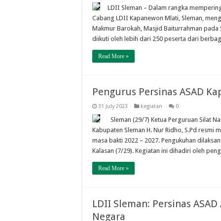
LDII Sleman – Dalam rangka memperinga
Cabang LDII Kapanewon Mlati, Sleman, meng
Makmur Barokah, Masjid Baiturrahman pada S
diikuti oleh lebih dari 250 peserta dari berb
Read More »
Pengurus Persinas ASAD Ka
31 July 2023
kegiatan
0
Sleman (29/7) Ketua Perguruan Silat N
Kabupaten Sleman H. Nur Ridho, S.Pd resmi
masa bakti 2022 – 2027. Pengukuhan dilaksan
Kalasan (7/29). Kegiatan ini dihadiri oleh pe
Read More »
LDII Sleman: Persinas ASAD
Negara