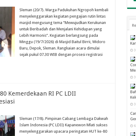
Sleman (20/7). Warga Padukuhan Ngropoh kembali
menyelenggarakan kegiatan pengajian rutin lintas
masjid mengusung tema “Mewujudkan Kerukunan
Re
untuk Beribadah dan Menjalani Kehidupan yang
Lebih Harmonis”. Kegiatan berlangsung pada
Minggu (19/7/2026) di Masjid Baitul Birrii, Widoro
Kar
Baru, Depok, Sleman. Rangkaian acara dimulai
3
sejak pukul 07.30 WIB dengan prosesi registrasi
Con
Men
3
Bah
80 Kemerdekaan RI PC LDII
Ke
esiasi
3
Cam
Sleman (17/8). Pimpinan Cabang Lembaga Dakwah
Gen
Islam Indonesia (PC LDII) Kapanewon Mlati sukses
6
menyelenggarakan upacara peringatan HUT ke-80