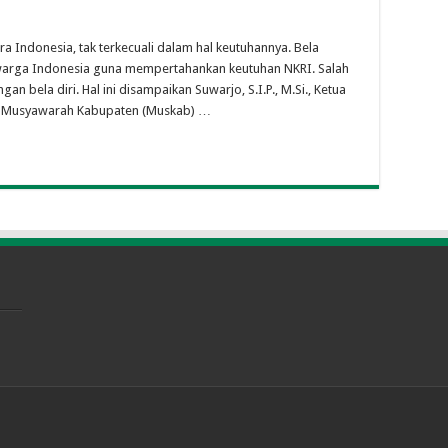
 Indonesia, tak terkecuali dalam hal keutuhannya. Bela
warga Indonesia guna mempertahankan keutuhan NKRI. Salah
n bela diri. Hal ini disampaikan Suwarjo, S.I.P., M.Si., Ketua
i Musyawarah Kabupaten (Muskab) …