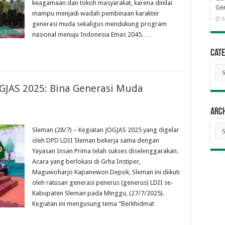
keagamaan dan tokoh masyarakat, karena dinilai
Gen
mampu menjadi wadah pembinaan karakter
6
generasi muda sekaligus mendukung program
nasional menuju Indonesia Emas 2045. …
Cate
Cat
OGJAS 2025: Bina Generasi Muda
Arc
Arc
Sleman (28/7) – Kegiatan JOGJAS 2025 yang digelar
oleh DPD LDII Sleman bekerja sama dengan
Yayasan Insan Prima telah sukses diselenggarakan.
Acara yang berlokasi di Grha Instiper,
Maguwoharjo Kapanewon Depok, Sleman ini diikuti
oleh ratusan generasi penerus (generus) LDII se-
Kabupaten Sleman pada Minggu, (27/7/2025).
Kegiatan ini mengusung tema “Berkhidmat