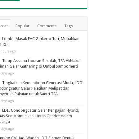
cent
Popular
Comments
Tags
Lomba Masak PAC Girikerto Turi, Meriahkan
 RI !
 hours ago
Tutup Asrama Liburan Sekolah, TPA Akhlakul
imah Gelar Gathering di Umbul Sambomerti
 days ago
Tingkatkan Kemandirian Generasi Muda, LDII
dongcatur Gelar Pelatihan Melipat dan
yetrika Pakaian untuk Santri TPA
 days ago
LDII Condongcatur Gelar Pengajian Hybrid,
as Seni Komunikasi Lintas Gender dalam
luarga
 days ago
ping CAI Jadi Wadah LDII Sleman Bentuk