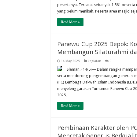
pesertanya. Tercatat sebanyak 1.561 peserta 
yang belum menikah. Peserta area masjid se
Read More »
Panewu Cup 2025 Depok: Ko
Membangun Silaturahmi dan
14 May 2025
kegiatan
0
Sleman, (14/5)— Dalam rangka memperk
serta mendorong pengembangan generasi mud
(PC) Lembaga Dakwah Islam Indonesia (LDI
menyelenggarakan Turnamen Panewu Cup 2025
2025, …
Read More »
Pembinaan Karakter oleh PC
Mencetak Generus Berkuali