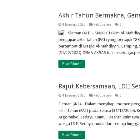
Akhir Tahun Bermakna, Gen
4 January 2025
Kabupaten
0
Sleman (4/1) – Majelis Taklim Al-Mahdi
pengajian akhir tahun (PAT) yang bertajuk “G
bertempat di Masjid Al-Mahdiyyin, Gamping,
(31/12/2024).GEMA AKBAR bukan sebagai pera
Read More »
Rajut Kebersamaan, LDII Se
4 January 2025
Kabupaten
0
Sleman (4/1) – Dalam menyikapi momen perga
akhir tahun (PAT) pada Selasa (31/12/2024). K
Argomulyo, Sedayu, Bantul, Daerah Istimewa Yo
warga LDII Sedayu, mulai dari remaja hingga
Read More »