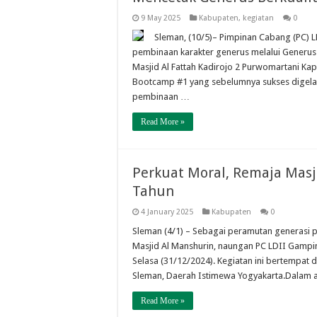
9 May 2025
Kabupaten
,
kegiatan
0
Sleman, (10/5)– Pimpinan Cabang (PC) 
pembinaan karakter generus melalui Generus
Masjid Al Fattah Kadirojo 2 Purwomartani Kap
Bootcamp #1 yang sebelumnya sukses digela
pembinaan …
Read More »
Perkuat Moral, Remaja Masj
Tahun
4 January 2025
Kabupaten
0
Sleman (4/1) – Sebagai peramutan generasi 
Masjid Al Manshurin, naungan PC LDII Gampin
Selasa (31/12/2024). Kegiatan ini bertempat 
Sleman, Daerah Istimewa Yogyakarta.Dalam a
Read More »