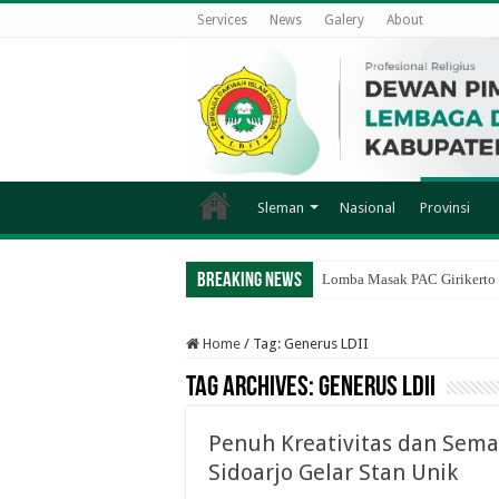
Services
News
Galery
About
Sleman
Nasional
Provinsi
Breaking News
Lomba Masak PAC Girikerto 
Home
/
Tag:
Generus LDII
Tag Archives:
Generus LDII
Penuh Kreativitas dan Sema
Sidoarjo Gelar Stan Unik