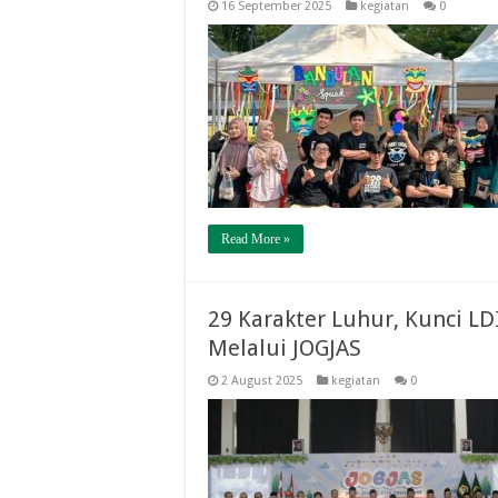
16 September 2025
kegiatan
0
Read More »
29 Karakter Luhur, Kunci L
Melalui JOGJAS
2 August 2025
kegiatan
0