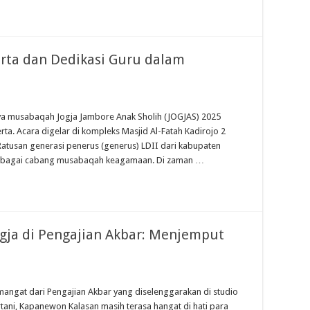
rta dan Dedikasi Guru dalam
ya musabaqah Jogja Jambore Anak Sholih (JOGJAS) 2025
ta. Acara digelar di kompleks Masjid Al-Fatah Kadirojo 2
atusan generasi penerus (generus) LDII dari kabupaten
berbagai cabang musabaqah keagamaan. Di zaman …
gja di Pengajian Akbar: Menjemput
emangat dari Pengajian Akbar yang diselenggarakan di studio
tani, Kapanewon Kalasan masih terasa hangat di hati para