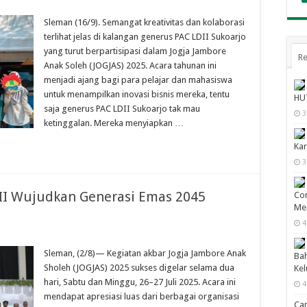
Sleman (16/9). Semangat kreativitas dan kolaborasi
terlihat jelas di kalangan generus PAC LDII Sukoarjo
yang turut berpartisipasi dalam Jogja Jambore
Re
Anak Soleh (JOGJAS) 2025. Acara tahunan ini
menjadi ajang bagi para pelajar dan mahasiswa
untuk menampilkan inovasi bisnis mereka, tentu
HUT
saja generus PAC LDII Sukoarjo tak mau
3
ketinggalan. Mereka menyiapkan …
Kar
3
DII Wujudkan Generasi Emas 2045
Con
Men
4
Sleman, (2/8)— Kegiatan akbar Jogja Jambore Anak
Bah
Sholeh (JOGJAS) 2025 sukses digelar selama dua
Ke
hari, Sabtu dan Minggu, 26–27 Juli 2025. Acara ini
4
mendapat apresiasi luas dari berbagai organisasi
Cam