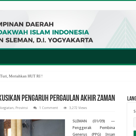
Turi, Meriahkan HUT RI !
skusikan Pengaruh Pergaulan Akhir Zaman
Lan
,
kegiatan
,
Provinsi
1 Comment
3,272 Views
S
SLEMAN (01/09) —
Penggerak Pembina
Generus (PPG) Insan