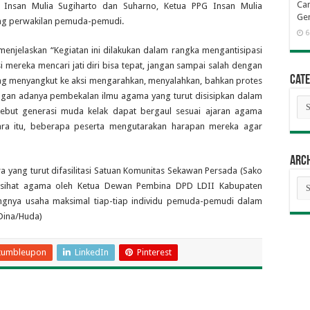
Cam
Insan Mulia Sugiharto dan Suharno, Ketua PPG Insan Mulia
Gen
rang perwakilan pemuda-pemudi.
6
menjelaskan “Kegiatan ini dilakukan dalam rangka mengantisipasi
 mereka mencari jati diri bisa tepat, jangan sampai salah dengan
Cate
ng menyangkut ke aksi mengarahkan, menyalahkan, bahkan protes
engan adanya pembekalan ilmu agama yang turut disisipkan dalam
Cat
sebut generasi muda kelak dapat bergaul sesuai ajaran agama
ra itu, beberapa peserta mengutarakan harapan mereka agar
Arc
ra yang turut difasilitasi Satuan Komunitas Sekawan Persada (Sako
Arc
nasihat agama oleh Ketua Dewan Pembina DPD LDII Kabupaten
ingnya usaha maksimal tiap-tiap individu pemuda-pemudi dalam
Dina/Huda)
tumbleupon
LinkedIn
Pinterest