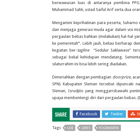
berwawasan luas di antaranya pembina PPG 
Muhammad Sahli, ustad Saiful Arif serta dua o
Mengamini keprihatinan para peserta, Suharno 
dan menjaga generasi muda agar dalam visi misi
pergaulan bebas bahkan (melakukan) hal-hal ya
ke pemerintah
”.
Lebih jauh, beliau berharap d
kegiatan ber-
tagline
“Sedulur Saklawase” ter
sebagai bekal kehidupan mendatang. Sementa
silaturrahim ini bisa lebih sering diadakan.
Dimeriahkan dengan pembagian
doorprize
, aca
SPN) Kabupaten Sleman tersebut dipuncaki 
Sleman, Isrudjito yang menggarisbawahi pent
upaya membentengi diri dari pergaulan bebas. (
Facebook
Twitter
S
Share
Tags
LDII
LINES
YOGYAKARTA