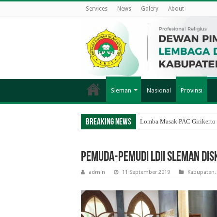
Services
News
Galery
About
Sleman
Nasional
Provinsi
Breaking News
Lomba Masak PAC Girikerto 
Pemuda-Pemudi Ldii Sleman Di
admin
11 September 2019
Kabupaten