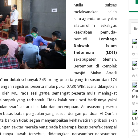
Mulia sukses
melaksanakan salah
satu agenda besar yakni
silaturrohim sekaligus
Re
keakraban pemuda-
pemudi
Lembaga
Dakwah Islam
HUT
Indonesia (LDII)
3
sekabupaten Sleman.
Bertempat di komplek
Kar
masjid Mulyo Abadi
3
” ini diikuti sebanyak 343 orang peserta yang tersusun dari 174
gan registrasi peserta mulai pukul 07:30 WIB, acara dilanjutkan
Con
 oleh MC. Pada sesi
game
, semangat peserta mulai meningkat
Men
lompok yang terbentuk. Tidak kalah seru, sesi berikutnya yakni
4
n syar’i antara laki-laki dan perempuan. Antusiasme peserta
 batas-batas pergaulan yang sesuai dengan panduan Al-Qur’an
Bah
rta bahkan tidak segan menyampaikan kekhawatiran pribadi akan
Ke
gkungan sekitar mereka yang pada beberapa kasus berefek sampai
4
si tanya jawab tersebut, didatangkan narasumber-narasumber