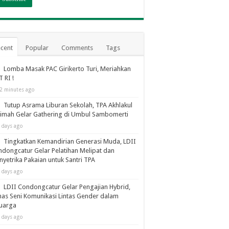
cent
Popular
Comments
Tags
Lomba Masak PAC Girikerto Turi, Meriahkan
 RI !
2 minutes ago
Tutup Asrama Liburan Sekolah, TPA Akhlakul
imah Gelar Gathering di Umbul Sambomerti
 days ago
Tingkatkan Kemandirian Generasi Muda, LDII
dongcatur Gelar Pelatihan Melipat dan
yetrika Pakaian untuk Santri TPA
 days ago
LDII Condongcatur Gelar Pengajian Hybrid,
as Seni Komunikasi Lintas Gender dalam
luarga
 days ago