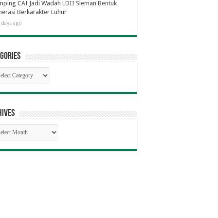
ping CAI Jadi Wadah LDII Sleman Bentuk
erasi Berkarakter Luhur
 days ago
gories
egories
hives
hives