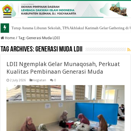
Tutup Asrama Liburan Sekolah, TPA Akhlakul Karimah Gelar Gathering di
Tingkatkan Kemandirian Generasi Muda, LDII Condongcatur Gelar Pelatih
Home
/
Tag:
Generasi Muda LDII
Tag Archives:
Generasi Muda LDII
LDII Ngemplak Gelar Munaqosah, Perkuat
Kualitas Pembinaan Generasi Muda
2 July 2026
kegiatan
0