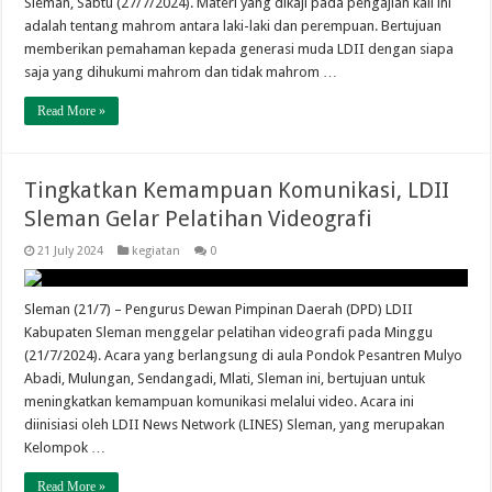
Sleman, Sabtu (27/7/2024). Materi yang dikaji pada pengajian kali ini
adalah tentang mahrom antara laki-laki dan perempuan. Bertujuan
memberikan pemahaman kepada generasi muda LDII dengan siapa
saja yang dihukumi mahrom dan tidak mahrom …
Read More »
Tingkatkan Kemampuan Komunikasi, LDII
Sleman Gelar Pelatihan Videografi
21 July 2024
kegiatan
0
Sleman (21/7) – Pengurus Dewan Pimpinan Daerah (DPD) LDII
Kabupaten Sleman menggelar pelatihan videografi pada Minggu
(21/7/2024). Acara yang berlangsung di aula Pondok Pesantren Mulyo
Abadi, Mulungan, Sendangadi, Mlati, Sleman ini, bertujuan untuk
meningkatkan kemampuan komunikasi melalui video. Acara ini
diinisiasi oleh LDII News Network (LINES) Sleman, yang merupakan
Kelompok …
Read More »