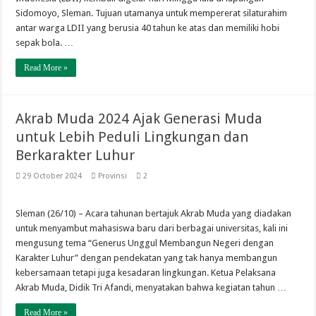
Sidomoyo, Sleman. Tujuan utamanya untuk mempererat silaturahim
antar warga LDII yang berusia 40 tahun ke atas dan memiliki hobi
sepak bola. …
Read More »
Akrab Muda 2024 Ajak Generasi Muda
untuk Lebih Peduli Lingkungan dan
Berkarakter Luhur
29 October 2024
Provinsi
2
Sleman (26/10) – Acara tahunan bertajuk Akrab Muda yang diadakan
untuk menyambut mahasiswa baru dari berbagai universitas, kali ini
mengusung tema “Generus Unggul Membangun Negeri dengan
Karakter Luhur” dengan pendekatan yang tak hanya membangun
kebersamaan tetapi juga kesadaran lingkungan. Ketua Pelaksana
Akrab Muda, Didik Tri Afandi, menyatakan bahwa kegiatan tahun …
Read More »