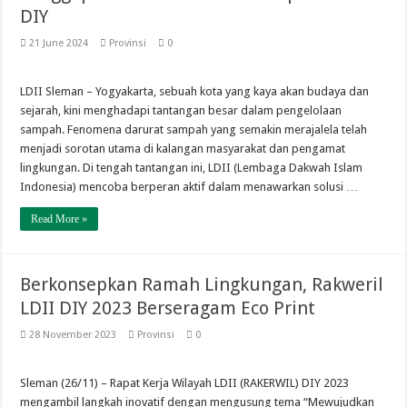
DIY
21 June 2024
Provinsi
0
LDII Sleman – Yogyakarta, sebuah kota yang kaya akan budaya dan
sejarah, kini menghadapi tantangan besar dalam pengelolaan
sampah. Fenomena darurat sampah yang semakin merajalela telah
menjadi sorotan utama di kalangan masyarakat dan pengamat
lingkungan. Di tengah tantangan ini, LDII (Lembaga Dakwah Islam
Indonesia) mencoba berperan aktif dalam menawarkan solusi …
Read More »
Berkonsepkan Ramah Lingkungan, Rakweril
LDII DIY 2023 Berseragam Eco Print
28 November 2023
Provinsi
0
Sleman (26/11) – Rapat Kerja Wilayah LDII (RAKERWIL) DIY 2023
mengambil langkah inovatif dengan mengusung tema “Mewujudkan