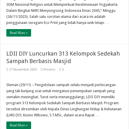
SDM Nasional Religius untuk Memperkuat Keistimewaan Yogyakarta
Dalam Bingkai NKRI Menyongsong Indonesia Emas 2045,” Minggu
(26/11/2023). Salah satu sorotan utama dari acara ini adalah
penggunaan seragam Eco Print yang tidak hanya unik tetapi …
Read More »
LDII DIY Luncurkan 313 Kelompok Sedekah
Sampah Berbasis Masjid
27 November 2023
Provinsi
0
Sleman (29/11) – Pengelolaan sampah selalu menjadi perbicangan
yang tak kunjung usai untuk mengatasi penumpukan sampah yang
semakin meningkat. Turut serta menanggulangi, LDII DIY memiliki
program 313 Kelompok Sedekah Sampah Berbasis Masjid. Program
tersebut diresmikan oleh Kepala Dinas Lingkungan Hidup & Kehutanan
(LHK) DIY, Kusno Wibowo, S.T.MSi., dalam acara Rapat …
Read More »