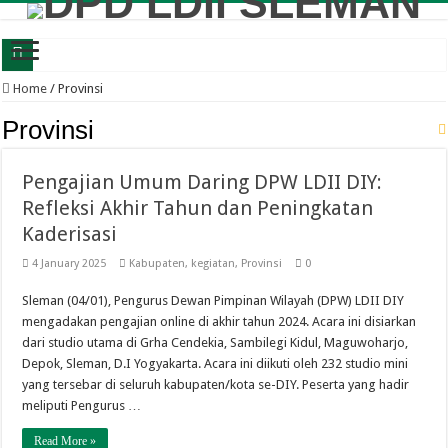
Tutup Asrama Liburan Sekolah, TPA Akhlakul Karimah Gelar Gathering di Umb
Home
/
Provinsi
Tingkatkan Kemandirian Generasi Muda, LDII Condongcatur Gelar Pelatihan Me
Provinsi
LDII Condongcatur Gelar Pengajian Hybrid, Bahas Seni Komunikasi Lintas Gen
Pengajian Umum Daring DPW LDII DIY:
Camping CAI Jadi Wadah LDII Sleman Bentuk Generasi Berkarakter Luhur
Refleksi Akhir Tahun dan Peningkatan
TPA Akhlakul Karimah Gelar Beragam Kegiatan, Asah Mental dan Karakter Santri
Kaderisasi
Edukasi Sejarah Kriptografi, Komunitas Homeschooling Tuman Sinau Sambang
4 January 2025
Kabupaten
,
kegiatan
,
Provinsi
0
TPA Akhlakul Karimah Edukasi Santri Jaga Kebersihan Masjid Sejak Usia Dini
Sleman (04/01), Pengurus Dewan Pimpinan Wilayah (DPW) LDII DIY
Sinergi Kapanewon dan MUI Ngaglik Pererat Silaturahim Lewat Subuh Kelilin
mengadakan pengajian online di akhir tahun 2024. Acara ini disiarkan
TPA Akhlakul Karimah Ajak Santri Belajar di Alam Terbuka
dari studio utama di Grha Cendekia, Sambilegi Kidul, Maguwoharjo,
Depok, Sleman, D.I Yogyakarta. Acara ini diikuti oleh 232 studio mini
Sambut Semester Baru, TPA Akhlakul Karimah Gelar Kegiatan Perdana Penuh M
yang tersebar di seluruh kabupaten/kota se-DIY. Peserta yang hadir
meliputi Pengurus …
Read More »