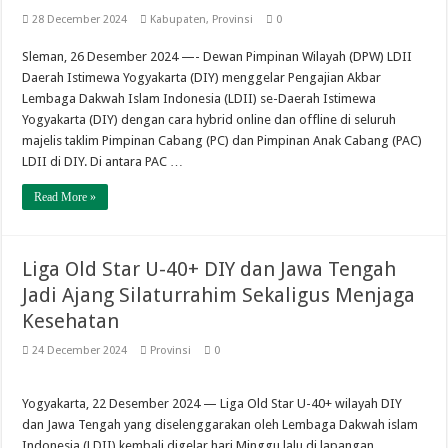
28 December 2024
Kabupaten
,
Provinsi
0
Sleman, 26 Desember 2024 —- Dewan Pimpinan Wilayah (DPW) LDII
Daerah Istimewa Yogyakarta (DIY) menggelar Pengajian Akbar
Lembaga Dakwah Islam Indonesia (LDII) se-Daerah Istimewa
Yogyakarta (DIY) dengan cara hybrid online dan offline di seluruh
majelis taklim Pimpinan Cabang (PC) dan Pimpinan Anak Cabang (PAC)
LDII di DIY. Di antara PAC …
Read More »
Liga Old Star U-40+ DIY dan Jawa Tengah
Jadi Ajang Silaturrahim Sekaligus Menjaga
Kesehatan
24 December 2024
Provinsi
0
Yogyakarta, 22 Desember 2024 — Liga Old Star U-40+ wilayah DIY
dan Jawa Tengah yang diselenggarakan oleh Lembaga Dakwah islam
Indonesia (LDII) kembali digelar hari Minggu lalu di lapangan