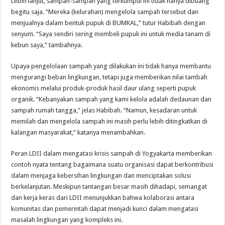
Lebih lanjut, sampah-sampah yang terkumpul ini tidak hanya dibuang
begitu saja. “Mereka (kelurahan) mengelola sampah tersebut dan
menjualnya dalam bentuk pupuk di BUMKAL,” tutur Habibah dengan
senyum. “Saya sendiri sering membeli pupuk ini untuk media tanam di
kebun saya,” tambahnya.
Upaya pengelolaan sampah yang dilakukan ini tidak hanya membantu
mengurangi beban lingkungan, tetapi juga memberikan nilai tambah
ekonomis melalui produk-produk hasil daur ulang seperti pupuk
organik. “Kebanyakan sampah yang kami kelola adalah dedaunan dan
sampah rumah tangga,” jelas Habibah. “Namun, kesadaran untuk
memilah dan mengelola sampah ini masih perlu lebih ditingkatkan di
kalangan masyarakat,” katanya menambahkan.
Peran LDII dalam mengatasi krisis sampah di Yogyakarta memberikan
contoh nyata tentang bagaimana suatu organisasi dapat berkontribusi
dalam menjaga kebersihan lingkungan dan menciptakan solusi
berkelanjutan. Meskipun tantangan besar masih dihadapi, semangat
dan kerja keras dari LDII menunjukkan bahwa kolaborasi antara
komunitas dan pemerintah dapat menjadi kunci dalam mengatasi
masalah lingkungan yang kompleks ini.