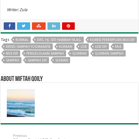
Writer: Zula
Tags
BUMKAL
DRS. HJ. SITI HABIBAH M.AG.
KOMISI PEREMPUAN MUI DIY
KRISIS SAMPAH YOGYAKARTA
KURBAN
LDII
LDII DIY
MUI
MUI DIY
PENGELOLAAN SAMPAH
QURBAN
QURBAN SAMPAH
SAMPAH
SAMPAH DIY
SLEMAN
About Miftah Qoily
Previous