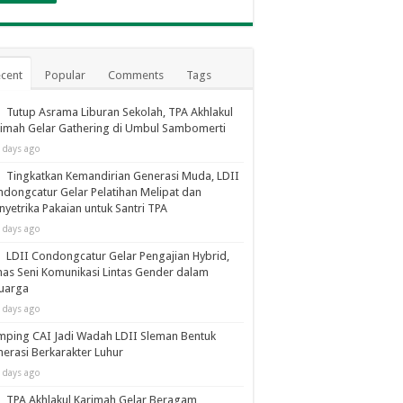
cent
Popular
Comments
Tags
Tutup Asrama Liburan Sekolah, TPA Akhlakul
imah Gelar Gathering di Umbul Sambomerti
 days ago
Tingkatkan Kemandirian Generasi Muda, LDII
dongcatur Gelar Pelatihan Melipat dan
yetrika Pakaian untuk Santri TPA
 days ago
LDII Condongcatur Gelar Pengajian Hybrid,
as Seni Komunikasi Lintas Gender dalam
luarga
 days ago
ping CAI Jadi Wadah LDII Sleman Bentuk
erasi Berkarakter Luhur
 days ago
TPA Akhlakul Karimah Gelar Beragam