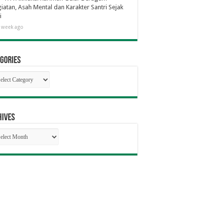
iatan, Asah Mental dan Karakter Santri Sejak
i
 week ago
gories
egories
hives
hives