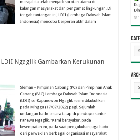
merajalela telah menjadi sorotan utama di
Keg
kalangan masyarakat dan pengamat lingkungan. Di
Din
tengah tantangan ini, LDII (Lembaga Dakwah Islam
1
Indonesia) mencoba berperan aktif dalam
Cate
Cat
LDII Ngaglik Gambarkan Kerukunan
Arc
Arc
Sleman – Pimpinan Cabang (PC) dan Pimpinan Anak
Cabang (PAC) Lembaga Dakwah Islam Indonesia
(LDII) se-Kapanewon Ngaglik resmi dikukuhkan
pada Minggu (17/07/2022) pagi. Sejumlah
undangan hadir secara tatap di pendopo kantor
Panewu Ngaglik. “Kami bersyukur, pada
kesempatan ini, pada saat pengukuhan juga hadir
dari perwakilan berbagai organisasi masyarakat