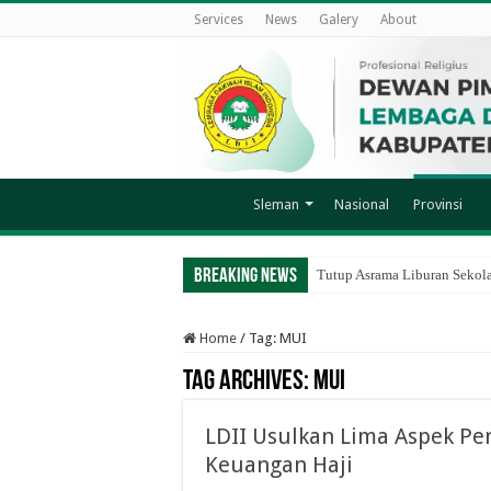
Services
News
Galery
About
Sleman
Nasional
Provinsi
Breaking News
Tutup Asrama Liburan Sekol
Home
/
Tag:
MUI
Tag Archives:
MUI
LDII Usulkan Lima Aspek Pe
Keuangan Haji