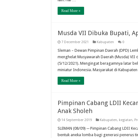
Read More »
Musda VII Dibuka Bupati, A
7 December 2021
Kabupaten
0
Sleman – Dewan Pimpinan Daerah (DPD) Lem
menghelat Musyawarah Daerah (Musda) VII d
(5/12/2021). Mengingat beragamnya latar be
miniatur Indonesia. Masyarakat di Kabupaten 
Read More »
Pimpinan Cabang LDII Kecam
Anak Sholeh
14 September 2019
Kabupaten
,
kegiatan
,
Pr
SLEMAN (08/09) ─ Pimpinan Cabang LDII Keca
bentuk aneka lomba bagi generasi penerus t