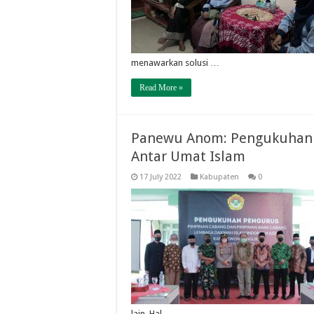
menawarkan solusi …
Read More »
Panewu Anom: Pengukuhan 
Antar Umat Islam
17 July 2022
Kabupaten
0
lain. Hal …