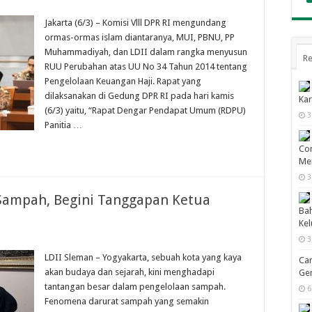
Jakarta (6/3) – Komisi Vlll DPR RI mengundang
ormas-ormas islam diantaranya, MUI, PBNU, PP
Muhammadiyah, dan LDII dalam rangka menyusun
Re
RUU Perubahan atas UU No 34 Tahun 2014 tentang
Pengelolaan Keuangan Haji. Rapat yang
dilaksanakan di Gedung DPR RI pada hari kamis
Kar
(6/3) yaitu, “Rapat Dengar Pendapat Umum (RDPU)
3
Panitia …
Con
Men
3
 Sampah, Begini Tanggapan Ketua
Bah
Ke
3
LDII Sleman – Yogyakarta, sebuah kota yang kaya
Cam
akan budaya dan sejarah, kini menghadapi
Gen
tantangan besar dalam pengelolaan sampah.
6
Fenomena darurat sampah yang semakin