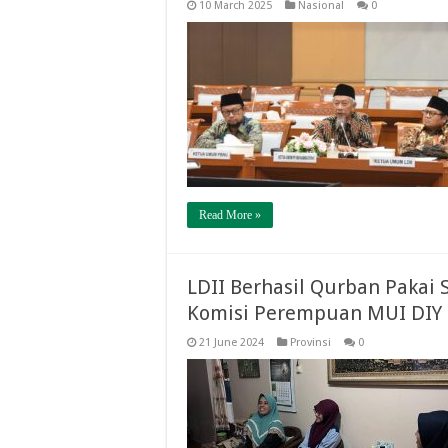
10 March 2025
Nasional
0
Read More »
LDII Berhasil Qurban Pakai
Komisi Perempuan MUI DIY
21 June 2024
Provinsi
0