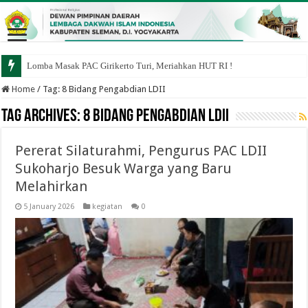
Lomba Masak PAC Girikerto Turi, Meriahkan HUT RI !
Home
/
Tag:
8 Bidang Pengabdian LDII
Tag Archives:
8 Bidang Pengabdian LDII
Pererat Silaturahmi, Pengurus PAC LDII
Sukoharjo Besuk Warga yang Baru
Melahirkan
5 January 2026
kegiatan
0