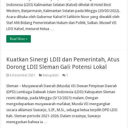
Indonesia (LDII) Kalimantan Selatan (Kalsel) dihelat di Hotel Best
Western, Banjarmasin, Kalimantan Selatan pada Minggu (20/03/2022).
Acara dibuka oleh Gubernur Kalsel H Sahbirin Noor yang diwakili oleh
Staf Ahli Bidang Pemerintahan Hukum dan Politik, Sulkan. Muswil VII
LDII Kalsel, menurut Ketua …
Read More »
Kuatkan Sinergi LDII dan Pemerintah, Atus
Dorong LDII Sleman Gali Potensi Lokal
6 December 2021
Kabupaten
1
Sleman – Musyawarah Daerah (Musda) VII Dewan Pimpinan Daerah
(DPD) Lembaga Dakwah Islam Indonesia (LDII) Kabupaten Sleman
resmi ditutup, pada Minggu (5/12/2021) malam. Dengan
mengedepankan musyawarah mafakat, Musda VII mengangkat
secara aklamasi Suwarjo, S.IP., M.Si., sebagai ketua terpilih DPD LDII
Kab. Sleman periode 2021-2026. Dalam orasinya, Suwarjo
menegaskan bahwa ia …