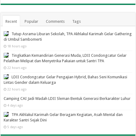
Recent
Popular
Comments
Tags
Tutup Asrama Liburan Sekolah, TPA Akhlakul Karimah Gelar Gathering
di Umbul Sambomerti
18 hours ago
Tingkatkan Kemandirian Generasi Muda, LDII Condongcatur Gelar
Pelatihan Melipat dan Menyetrika Pakaian untuk Santri TPA
22 hours ago
LDII Condongcatur Gelar Pengajian Hybrid, Bahas Seni Komunikasi
Lintas Gender dalam Keluarga
22 hours ago
Camping CAI Jadi Wadah LDII Sleman Bentuk Generasi Berkarakter Luhur
4 days ago
TPA Akhlakul Karimah Gelar Beragam Kegiatan, Asah Mental dan
Karakter Santri Sejak Dini
5 days ago