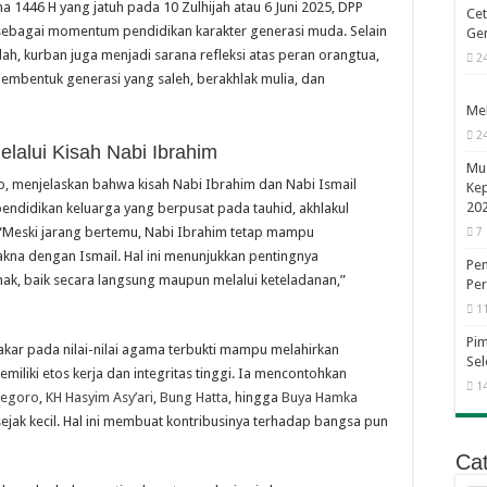
 1446 H yang jatuh pada 10 Zulhijah atau 6 Juni 2025, DPP
Cet
sebagai momentum pendidikan karakter generasi muda. Selain
Ge
ah, kurban juga menjadi sarana refleksi atas peran orangtua,
2
embentuk generasi yang saleh, berakhlak mulia, dan
Mel
2
lalui Kisah Nabi Ibrahim
Mus
, menjelaskan bahwa kisah Nabi Ibrahim dan Nabi Ismail
Ke
20
endidikan keluarga yang berpusat pada tauhid, akhlakul
 “Meski jarang bertemu, Nabi Ibrahim tetap mampu
7
na dengan Ismail. Hal ini menunjukkan pentingnya
Pem
nak, baik secara langsung maupun melalui keteladanan,”
Per
1
Pi
kar pada nilai-nilai agama terbukti mampu melahirkan
Sel
emiliki etos kerja dan integritas tinggi. Ia mencontohkan
1
negoro
,
KH Hasyim Asy’ari
,
Bung Hatta
, hingga
Buya Hamka
 sejak kecil. Hal ini membuat kontribusinya terhadap bangsa pun
Cat