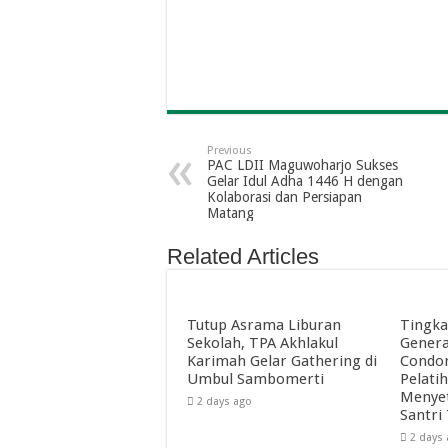
Previous
PAC LDII Maguwoharjo Sukses
Gelar Idul Adha 1446 H dengan
Kolaborasi dan Persiapan
Matang
Related Articles
Tutup Asrama Liburan
Tingka
Sekolah, TPA Akhlakul
Genera
Karimah Gelar Gathering di
Condon
Umbul Sambomerti
Pelati
Menyet
2 days ago
Santri
2 days