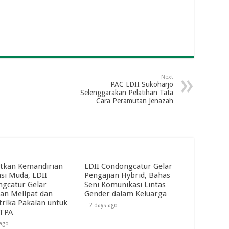
Next
PAC LDII Sukoharjo
Selenggarakan Pelatihan Tata
Cara Peramutan Jenazah
tkan Kemandirian
LDII Condongcatur Gelar
si Muda, LDII
Pengajian Hybrid, Bahas
gcatur Gelar
Seni Komunikasi Lintas
han Melipat dan
Gender dalam Keluarga
rika Pakaian untuk
2 days ago
 TPA
 ago