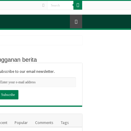
kaian untuk Santri TPA
ngganan berita
ubscribe to our email newsletter.
in Nglempong Lor
cent
Popular
Comments
Tags