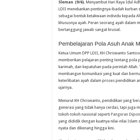
Sleman (9/6).
Menyambut Hari Raya Idul Adha
LDII menekankan pentingnya ibadah kurban 
sebagai bentuk ketakwaan individu kepada All
khususnya ayah. Peran seorang ayah dalam m
bertanggung jawab sangat krusial.
Pembelajaran Pola Asuh Anak Me
Ketua Umum DPP LDII, KH Chriswanto Santoso
memberikan pelajaran penting tentang pola p
karimah, dan kepatuhan pada perintah Allah.
membangun komunikasi yang kuat dan bermak
keterlibatan ayah dalam proses pendidikan a
ujarnya.
Menurut KH Chriswanto, pendidikan yang bera
generasi yang tidak hanya cerdas, tapi juga m
tokoh-tokoh nasional seperti
Pangeran Dipo
yang dididik dengan kuatnya nilai-nilai Islam
nyata dan dikenang hingga kini.