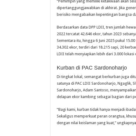
“Pemimpin yang memiliki ketakwaan akan sel
dipertanggungjawabkan di akhirat. Jika ge
berisiko mengabaikan kepentingan bangsa da
Berdasarkan data DPP LDII, tren jumlah hewa
2022 tercatat 42.646 ekor, tahun 2023 seban
Sementara itu, hingga 6 Juni 2025 pukul 15.
34.302 ekor, terdiri dari 18.215 sapi, 20 ker
LDII telah menyiapkan lebih dari 3.000 lokasi 
Kurban di PAC Sardonoharjo
Di tingkat lokal, semangat berkurban juga di
satunya di PAC LDII Sardonoharjo, Ngaglik,
Sardonoharjo, Adam Santoso, menyampaikan b
delapan ekor kambing sebagai bagian dari p
“Bagi kami, kurban tidak hanya menjadi ibad
Sekaligus memperkuat peran orangtua, khus
dengan nilai keislaman yang kuat,” ungkapnya