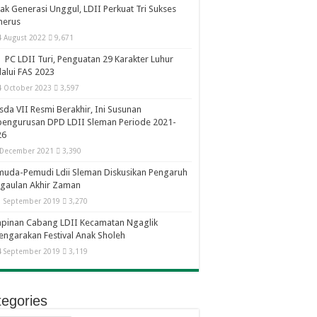
ak Generasi Unggul, LDII Perkuat Tri Sukses
nerus
4 August 2022
9,671
PC LDII Turi, Penguatan 29 Karakter Luhur
alui FAS 2023
4 October 2023
3,597
da VII Resmi Berakhir, Ini Susunan
pengurusan DPD LDII Sleman Periode 2021-
26
 December 2021
3,390
uda-Pemudi Ldii Sleman Diskusikan Pengaruh
gaulan Akhir Zaman
1 September 2019
3,270
mpinan Cabang LDII Kecamatan Ngaglik
engarakan Festival Anak Sholeh
4 September 2019
3,119
egories