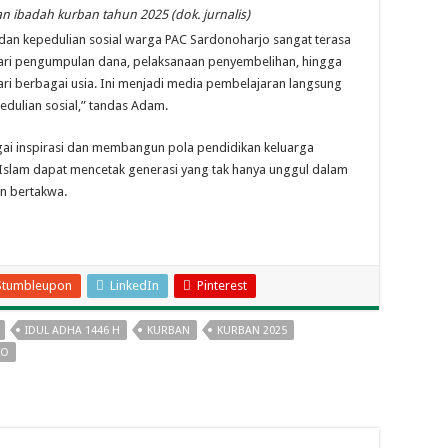
 ibadah kurban tahun 2025 (dok. jurnalis)
n kepedulian sosial warga PAC Sardonoharjo sangat terasa
 dari pengumpulan dana, pelaksanaan penyembelihan, hingga
ari berbagai usia. Ini menjadi media pembelajaran langsung
edulian sosial,” tandas Adam.
ai inspirasi dan membangun pola pendidikan keluarga
t Islam dapat mencetak generasi yang tak hanya unggul dalam
an bertakwa.
Stumbleupon
LinkedIn
Pinterest
IDUL ADHA 1446 H
KURBAN
KURBAN 2025
JO