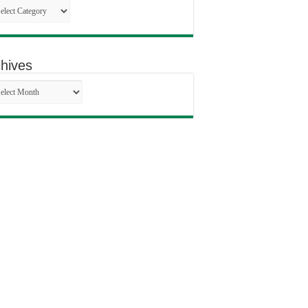
egories
hives
hives