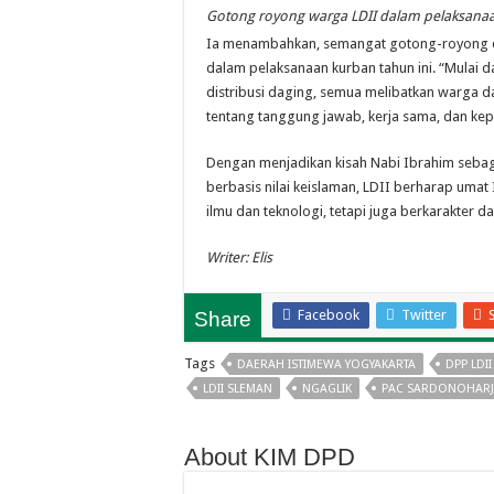
Gotong royong warga LDII dalam pelaksanaan
Ia menambahkan, semangat gotong-royong da
dalam pelaksanaan kurban tahun ini. “Mulai
distribusi daging, semua melibatkan warga d
tentang tanggung jawab, kerja sama, dan kep
Dengan menjadikan kisah Nabi Ibrahim sebag
berbasis nilai keislaman, LDII berharap uma
ilmu dan teknologi, tetapi juga berkarakter d
Writer: Elis
Facebook
Twitter
Share
Tags
DAERAH ISTIMEWA YOGYAKARTA
DPP LDII
LDII SLEMAN
NGAGLIK
PAC SARDONOHAR
About KIM DPD