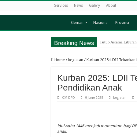
Services
News
Galery
About
Sleman
Nasional
Provinsi
Breaking News
Tutup Asrama Liburan
Tingkatkan Kemandiri
Home
/
kegiatan
/
Kurban 2025: LDII Tekankan
LDII Condongcatur Ge
Camping CAI Jadi Wad
Kurban 2025: LDII 
TPA Akhlakul Karimah 
Pendidikan Anak
Edukasi Sejarah Krip
KIM DPD
9 June 2025
kegiatan
TPA Akhlakul Karimah 
Sinergi Kapanewon da
TPA Akhlakul Karimah 
Idul Adha 1446 menjadi momentum bagi DP
Sambut Semester Baru
anak.