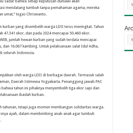
alu sadar bahwa setiap keputusan duniawi akan
Cat
nerasi mendatang tumbuh tanpa pemahaman agama, mereka
n umat,” tegas Chriswanto.
n kurban yang disembelih warga LDII terus meningkat. Tahun
Arc
yak 47.341 ekor, dan pada 2024 mencapai 50.460 ekor.
Arc
00 WIB, jumlah hewan kurban yang sudah terdata mencapai
bau, dan 16.067 kambing. Untuk pelaksanaan salat Idul Adha,
di seluruh Indonesia.
tunjukkan oleh warga LDII di berbagai daerah. Termasuk salah
 Sleman, Daerah Istimewa Yogyakarta. Penanggung jawab PAC
ahwa tahun ini pihaknya menyembelih tiga ekor sapi dan
elaksanaan ibadah kurban.
ah tahunan, tetapi juga momen membangun solidaritas warga.
usnya ayah, dalam membimbing anak-anak agar tumbuh
.